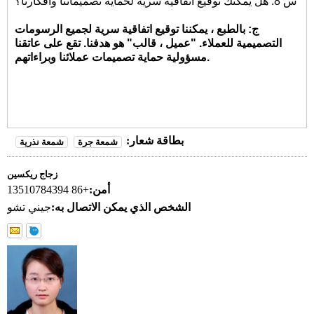
س 8: هل يمكنك توقيع اتفاقية سرية لحماية تصميماتنا وأفكارنا؟
ج: بالطبع ، يمكننا توقيع اتفاقية سرية لجميع الرسومات
التصميمية للعملاء. "عميل ، قالب" هو هدفنا. تقع على عاتقنا
مسؤولية حماية تصميمات عملائنا وبراءاتهم.
بطاقة شعار:
شمعة جرة
شمعة نذرية
زجاج ريكسين
أمن:
+86 13510784394
الشخص الذي يمكن الاتصال به:
جيني تشو