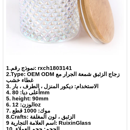
1.نموذج رقم: rxch1803141
2.Type: OEM ODM زجاج الزئبق شمعة الجرار مع
غطاء خشب
3. الاستخدام: ديكور المنزل ، الطرف ، بار
4. أعلى ديا: 80mm
5. height: 90mm
6. الوزن: 12oz
7. موك: 1000 قطع
8.Crafts: الزئبق ، لون المغلفة
9 اسم العلامة التجارية: RuixinGlass
10. الحجم: حجم العملاء