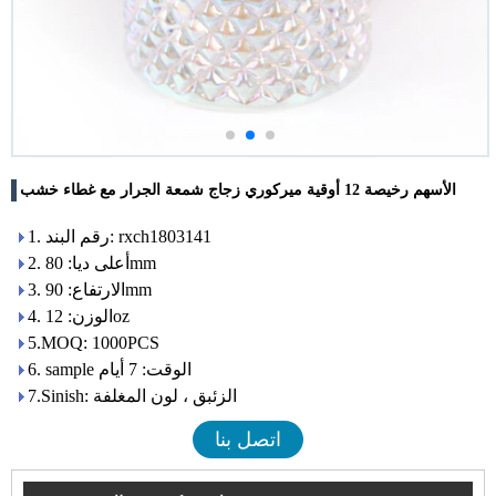
الأسهم رخيصة 12 أوقية ميركوري زجاج شمعة الجرار مع غطاء خشب
1. رقم البند: rxch1803141
2. أعلى ديا: 80mm
3. الارتفاع: 90mm
4. الوزن: 12oz
5.MOQ: 1000PCS
6. sample الوقت: 7 أيام
7.Sinish: الزئبق ، لون المغلفة
اتصل بنا