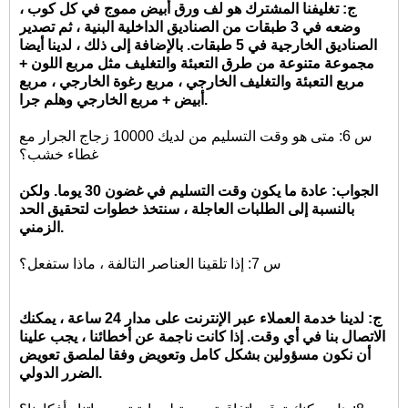
ج: تغليفنا المشترك هو لف ورق أبيض مموج في كل كوب ،
وضعه في 3 طبقات من الصناديق الداخلية البنية ، ثم تصدير
الصناديق الخارجية في 5 طبقات. بالإضافة إلى ذلك ، لدينا أيضا
مجموعة متنوعة من طرق التعبئة والتغليف مثل مربع اللون +
مربع التعبئة والتغليف الخارجي ، مربع رغوة الخارجي ، مربع
أبيض + مربع الخارجي وهلم جرا.
س 6: متى هو وقت التسليم من لديك 10000 زجاج الجرار مع
غطاء خشب؟
الجواب: عادة ما يكون وقت التسليم في غضون 30 يوما. ولكن
بالنسبة إلى الطلبات العاجلة ، سنتخذ خطوات لتحقيق الحد
الزمني.
س 7: إذا تلقينا العناصر التالفة ، ماذا ستفعل؟
ج: لدينا خدمة العملاء عبر الإنترنت على مدار 24 ساعة ، يمكنك
الاتصال بنا في أي وقت. إذا كانت ناجمة عن أخطائنا ، يجب علينا
أن نكون مسؤولين بشكل كامل وتعويض وفقا لملصق تعويض
الضرر الدولي.