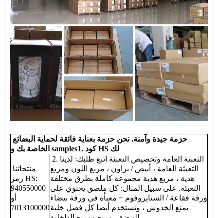
حزمة جيدة وآمنة. نحن حزمة بعناية فائقة لحماية البضائع
الخاصة بك و samples1. كود HS لك
2. التعبئة العامة وتخصيص التعبئة اتبع طلبك: لدينا
التعبئة العامة ، أبيض / براون ، مربع اللون ومربع
منتجاتنا
هدية ، مربع هدية مجموعة كاملة بطرق مختلفة
رمز HS:
التعبئة. على سبيل المثال: كل ملصق يحتوي على
940550000
ورقة فقاعة / الستايروفوم + معبأة في ورقة بيضاء
أو
يمنع الخدوش ، وتستخدم أيضا كل فصل خلية
7013100000
البيضة ، مربع ومربع الداخلية.