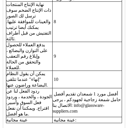
نهاية الإنتاج المنتجات
ذات الإنتاج الضخم سوف
ترسل لك الصور
8
والعينات للموافقة عليها.
يمكنك أيضا ترتيب
التفتيش من قبل أطراف
ثالثة.
يدفع العملاء للحصول
على التوازن والبضائع ،
9
وإبلاغ رقم ​​التعقب
والتحقق من الحالة
للعملاء.
يمكن أن يقول النظام
10
"إنهاء" عندما تتلقى
البضاعة وراضون عنها.
ردود الفعل لنا عن
أفضل مورد 1 شمعدان تقديم أفضل
الجودة ، والخدمة ، وردود
حامل شمعة زجاجية لجهودكم ، يرجى
فعل السوق وأمبير.
الاتصال بنا: info@glassware-
اقتراح. ويمكننا أن نفعل
suppliers.com
ما هو أفضل.
عينة مجانية:
عينة مجانية