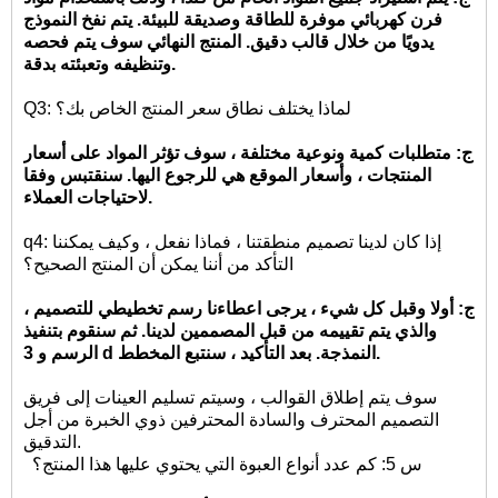
فرن كهربائي موفرة للطاقة وصديقة للبيئة. يتم نفخ النموذج
يدويًا من خلال قالب دقيق. المنتج النهائي سوف يتم فحصه
وتنظيفه وتعبئته بدقة.
Q3: لماذا يختلف نطاق سعر المنتج الخاص بك؟
ج: متطلبات كمية ونوعية مختلفة ، سوف تؤثر المواد على أسعار
المنتجات ، وأسعار الموقع هي للرجوع اليها. سنقتبس وفقا
لاحتياجات العملاء.
q4: إذا كان لدينا تصميم منطقتنا ، فماذا نفعل ، وكيف يمكننا
التأكد من أننا يمكن أن المنتج الصحيح؟
ج: أولا وقبل كل شيء ، يرجى اعطاءنا رسم تخطيطي للتصميم ،
والذي يتم تقييمه من قبل المصممين لدينا. ثم سنقوم بتنفيذ
الرسم و 3 d النمذجة. بعد التأكيد ، سنتبع المخطط.
سوف يتم إطلاق القوالب ، وسيتم تسليم العينات إلى فريق
التصميم المحترف والسادة المحترفين ذوي الخبرة من أجل
التدقيق.
س 5: كم عدد أنواع العبوة التي يحتوي عليها هذا المنتج؟