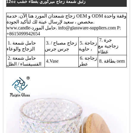
12oz زئبق شمعة زجاج ميركوري بغطاء خشب
زجاج شمعدان المورد هنا الآن. خدمة OEM و ODM وقفة واحدة
مخصص ، سعيد لإرسال عينة لك لتأكيد الجودة.
www.candle-حامل المورد. info@glassware-suppliers.com P:
+8615099942654
7. جرة
5. زجاجة
3. زجاج مصباح /
1. حامل شمعة
زجاجية مع
، حاوية
جرس جرس
الزجاج والوعاء
غطاء
6. زجاجة
2. حامل شمعة
8. بطاقة oem
4.Vase
عطر
الفسيفساء / الظل