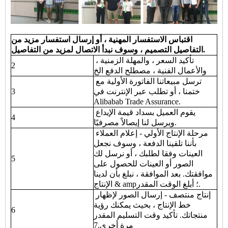
اقتباس الاستفسار المهنية ، أو إرسال استفسار مزيد من
التفاصيل التصميم ، وسوف نبدأ الاتصال لمزيد من التفاصيل.
تأكيد السعر ، والمهلة الزمنية ،
2
والأعمال الفنية ، مصطلح الدفع الخ
ترسل مبيعاتنا الفاتورة الأولية مع
ختمنا ، أو تطلب عبر الإنترنت في
3
Alibabab Trade Assurance.
يقوم العميل بسداد قيمة الإيداع
4
ويرسل لنا إيصالاً مصرفيًا.
مرحلة الإنتاج الأولي - إعلام العملاء
بأننا تلقينا الدفعة ، وسوف نجعل
العينات وفقا لطلبك ، أو نرسل لك
5
الصور أو العينات للحصول على
موافقتك. بعد الموافقة ، نبلغ بأن لدينا
الإنتاج & amp؛ أبلغ الوقت المقدر.
إنتاج منتصف - إرسال الصور لإظهار
خط الإنتاج ، بحيث يمكنك رؤية
6
منتجاتك. تأكيد وقت التسليم المقدر
مرة أخرى.7