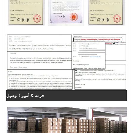
حزمة & أمبير ؛ توصيل