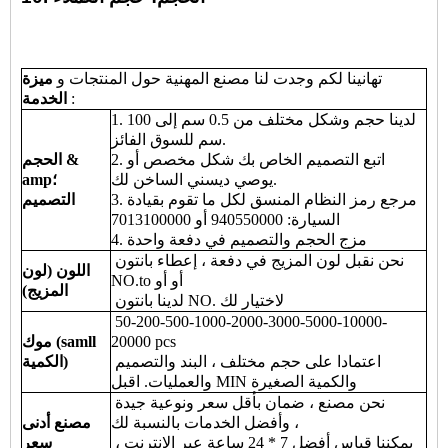
تهانينا لكم وجدت لنا مصنع المهنية حول المنتجات و
ميزة
:
الخدمة
1. لدينا حجم وشكل مختلف من 0.5 سم إلى 100
سم للسوق الفائز.
2. اتبع التصميم الخاص بك شكل مخصص أو
الحجم &
يوصي ديسني الساخن لك.
amp؛
3. مرجع رمز النظام المنسق لكل ما تقوم بقيادة
التصميم
السيارة: 940550000 أو 7013100000
4. مزج الحجم والتصميم في دفعة واحدة
نحن نقبل لون المزيج في دفعة ، إعطاء بانتون
اللون (لون
NO.to أو أو
المزيج)
لدينا بانتون NO. لاختيار لك
50-200-500-1000-2000-3000-5000-10000-
20000 pcs
موك (samll
اعتمادا على حجم مختلف ، البند والتصميم
الكمية)
والعمليات. اقبل MIN والكمية الصغيرة
نحن مصنع ، ضمان بأقل سعر ونوعية جيدة
وأفضل الخدمات بالنسبة لك ،
مصنع أدنى
يمكننا قياس أفضل 7 * 24 ساعة عبر الإنترنت ،
سعر