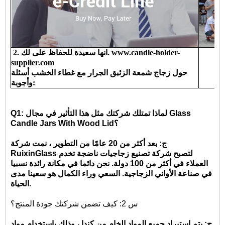
2. انها سعيدة للحفاظ على لك. www.candle-holder-
supplier.com
حول زجاج شمعة الزئبق الجرار مع غطاء الخشب أسئلة
وأجوبة:
Q1: لماذا تمتلك شركتك مثل هذا التأثير في مجال Glass
Candle Jars With Wood Lid؟
ج: بعد أكثر من 20 عامًا من التطوير ، نمت شركة
RuixinGlass لتصبح شركة تصنيع زجاجيات ناضجة تخدم
العملاء في أكثر من 100 دولة. نحن دائما في مكانة رائدة نسبيا
في صناعة الأواني الزجاجية. السعي وراء الكمال هو سعينا مدى
الحياة.
س 2: كيف تضمن شركتك جودة المنتج؟
ج: يتم استيراد جميع المواد الخام من كندا ، وذلك باستخدام مواد