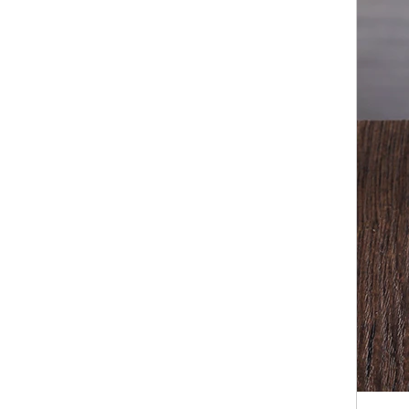
هناك الكثير من الأشياء التي يمكنك القيام به مع
الجرار شمعة بقايا الخاص بك! أنا لست ...
شمعة حامل الزجاج نقطية بقعة طلاء الذهب
إضافة بعض التألق وتوهج دافئ مع هذا حامل شمعة.
يحمل شمعة نذرية واحدة. كل حامل شمعة الزجاج
يتميز الذهب الزئبق نظرة بقعة طلاء للضوء للتألق
من خلال.
عملية لصنع الزجاج شمعدان و شمعة جرة
عملية لصنع الزجاج شمعدان و شمعة جرة 1.
القطن الفتيل أو خلال يموت، فوق وتحت الثابتة 2.
الشمع في وعاء ساخنة إلى 1 ...
شمعة تأملات في المنزل من أجل الحياة اليومية وإذ
تضع في اعتبارها
شموع تأملات في المنزل عن الحياة اليومية
مدروس الشموع لديها تاريخ طويل ليس فقط
لإضاءة الطريق من الظلام، ولكن في الطقوس
المقدسة و ...
لماذا يجب أن لا تجعل حاملي الشموع من المواد
القابلة للاشتعال؟
لقد بدا الكثير من أصحاب مصنوعة من المواد القابلة
للاشتعال. عندما تحترق الشمعة لأسفل، ربما عندما
يكون المستخدم نائما، تصيد القاعدة على النار ...