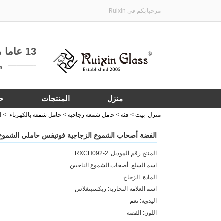
مرحبا بكم في Ruixin
13 عاما من الخبرة في تخصيص هدية الأواني الزجاجية
واتساب:
منزل
المنتجات
ح
منزل، بيت
>
فئة
>
حامل شمعة زجاجية
>
حامل شمعة بالكهرباء
>
ا
الفضة أصحاب الشموع الزجاجية فوتيفس حاملي الشموع 
المنتج رقم الموديل: RXCH092-2
اسم السلع: أصحاب الشموع الناخبين
المادة: الزجاج
اسم العلامة التجارية: ريكسينغلاس
اليدوية: نعم
اللون: الفضة