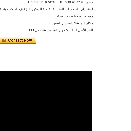
حجم: t: 8.8cm b: 8.5cm h: 10.2cm w: 357g
استخدام: الديكورات المنزلية، عطلة الديكور، الزفاف الديكور، هدية،
مميزة: الايكولوجية-- ودية،
مكان المنشأ: شنتشن الصين
الحد الأدنى للطلب: جهاز كمبيوتر شخصى 1000