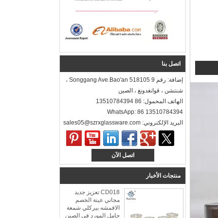
اتصل بنا
إضافة: رقم 9 Songgang Ave.Bao'an 518105 ،
شنتشن ، قوانغدونغ ، الصين
الهاتف المحمول: 86 13510784394
WhatsApp: 86 13510784394
البريد الإلكتروني: sales05@szrxglassware.com‍
الزجاج الجليدي عكسها المزدوج الحجم شمعة
حامل المورد والمصنعين
اتصل الآن
الجليدية الزجاج عكسها المزدوج حجم شمعة حامل
السعر: MSCLASS_TEMP_HTMLnbsp;35.00
منتجات الأخبار
الأنهار الجليدية نمط العضوية بواسطة L.E. سميث
حوالي 1950s-1970s. لقد شاهدنا هذا النموذج ...
CD018 تعزيز جديد
مجاني عينة الخصم
ماذا يمكنك أن تفعل مع بقايا شمعة الشموع؟
الاقمشه بيركلي شمعة
هناك الكثير من الأشياء التي يمكنك القيام به مع
حامل المورد في الصين