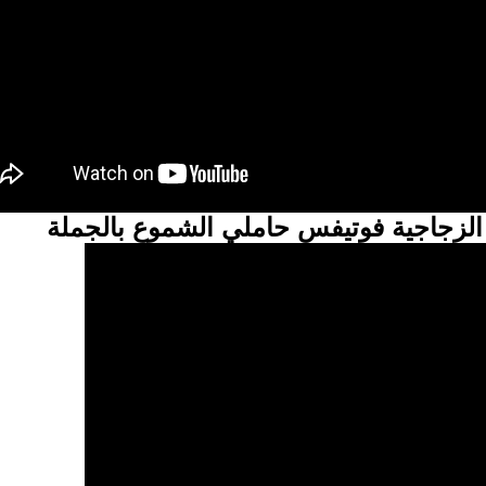
لزجاجية فوتيفس حاملي الشموع بالجملة