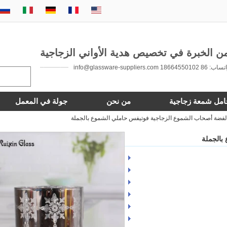
 86 18664550102 info@glassware-suppliers.com
امل شمعة زجاجية
من نحن
جولة في المعمل
لفضة أصحاب الشموع الزجاجية فوتيفس حاملي الشموع بالجملة
بالجملة