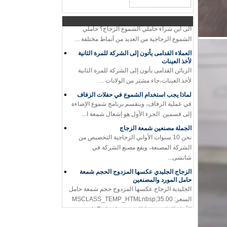
أين لشراء حاملي الشموع الزجاجية؟
ألى أين شراء حاملي الشموع الزجاج؟ حاملي
الشموع الزجاجية من العديد من أنماط مختلفة ...
العملاء القدامى يأتون إلى الشركة للمرة الثانية
لأخذ العينات
الزبائن القدامى يأتون إلى الشركة للمرة الثانية
لأخذ العينات،جاء مشتر من الولايات ...
لماذا يجب استخدام الشموع في حفلات الزفاف
في عملية الزفاف، وينقسم برنامج شموع الإضاءة
إلى قسمين. الجزء الأول هو إشعال شمعة ا...
الجملة مصنعين شمعة الزجاج
نحن 10 سنوات الأواني الزجاجية التخصيص من
الشركة المصنعة، ويقع مصنع الشركة في
شانشى...
الزجاج الجليدي عكسها المزدوج الحجم شمعة
حامل المورد والمصنعين
الجليدية الزجاج عكسها المزدوج حجم شمعة حامل
السعر: MSCLASS_TEMP_HTMLnbsp;35.00
الأنهار الجليدية نمط العضوية بواسطة L.E. سميث
حوالي 1950s-1970s. لقد شاهدنا هذا النموذج ...
ماذا يمكنك أن تفعل مع بقايا شمعة الشموع؟