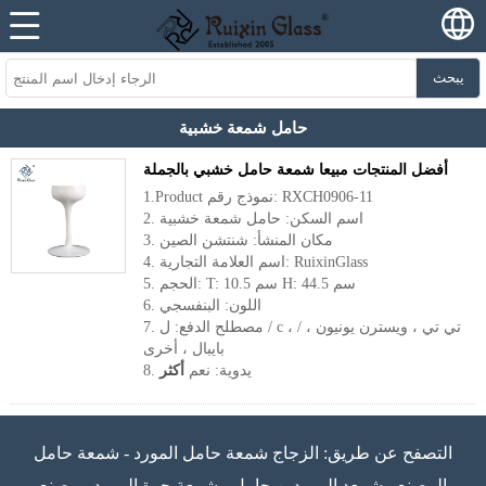
يبحث
حامل شمعة خشبية
أفضل المنتجات مبيعا شمعة حامل خشبي بالجملة
1.Product نموذج رقم: RXCH0906-11
2. اسم السكن: حامل شمعة خشبية
3. مكان المنشأ: شنتشن الصين
4. اسم العلامة التجارية: RuixinGlass
5. الحجم: T: 10.5 سم H: 44.5 سم
6. اللون: البنفسجي
7. مصطلح الدفع: ل / c ، / تي تي ، ويسترن يونيون ،
بايبال ، أخرى
8. يدوية: نعم
أكثر
التصفح عن طريق:
الزجاج شمعة حامل المورد
-
شمعة حامل
المصنع
-
شمعد الموردين حامل
-
شمعة جرة المورد
-
مصنع