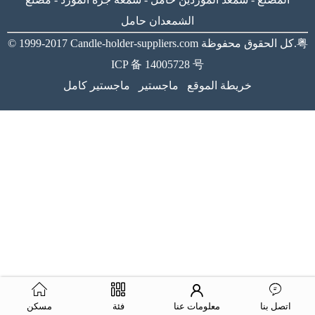
الشمعدان حامل
粤
كل الحقوق محفوظة.
Candle-holder-suppliers.com
© 1999-2017
ICP 备 14005728 号
خريطة الموقع
ماجستير
ماجستير كامل
اتصل بنا
معلومات عنا
فئة
مسكن