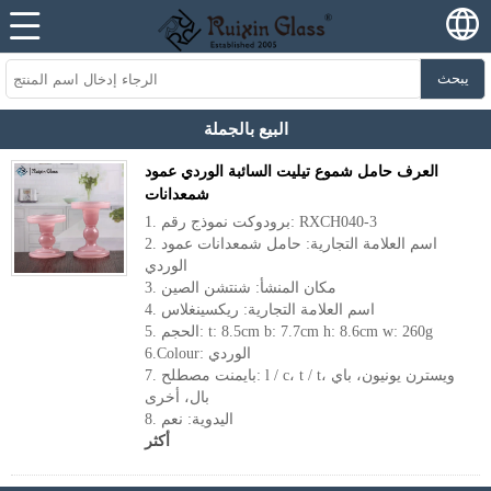
يبحث
البيع بالجملة
العرف حامل شموع تيليت السائبة الوردي عمود
شمعدانات
1. برودوكت نموذج رقم: RXCH040-3
2. اسم العلامة التجارية: حامل شمعدانات عمود
الوردي
3. مكان المنشأ: شنتشن الصين
4. اسم العلامة التجارية: ريكسينغلاس
5. الحجم: t: 8.5cm b: 7.7cm h: 8.6cm w: 260g
6.Colour: الوردي
7. بايمنت مصطلح: l / c، t / t، ويسترن يونيون، باي
بال، أخرى
8. اليدوية: نعم
أكثر