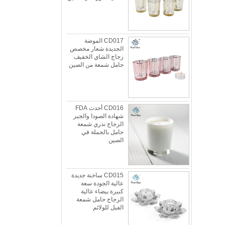
CD017 الموضة
الجديدة شعار مخصص
زجاج الشاي الخفيف
حامل شمعة من الصين
CD016 أحدث FDA
شهادة الصودا والجير
الزجاج نذري شمعة
حامل بالجملة في
الصين
الزجاج الجليدي عكسها المزدوج الحجم شمعة
حامل المورد والمصنعين
الجليدية الزجاج عكسها المزدوج حجم شمعة حامل
CD015 ساخنة جديدة
السعر: MSCLASS_TEMP_HTMLnbsp;35.00
عالية الجودة سعة
الأنهار الجليدية نمط العضوية بواسطة L.E. سميث
كبيرة بيضاء عالية
حوالي 1950s-1970s. لقد شاهدنا هذا النموذج ...
الزجاج حامل شمعة
الفيل للولائم
ماذا يمكنك أن تفعل مع بقايا شمعة الشموع؟
هناك الكثير من الأشياء التي يمكنك القيام به مع