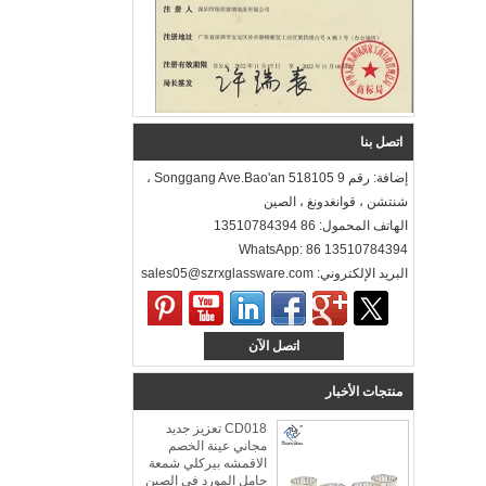
اتصل بنا
إضافة: رقم 9 Songgang Ave.Bao'an 518105 ،
شنتشن ، قوانغدونغ ، الصين
الهاتف المحمول: 86 13510784394
WhatsApp: 86 13510784394
البريد الإلكتروني: sales05@szrxglassware.com‍
اتصل الآن
منتجات الأخبار
CD018 تعزيز جديد
مجاني عينة الخصم
الاقمشه بيركلي شمعة
حامل المورد في الصين