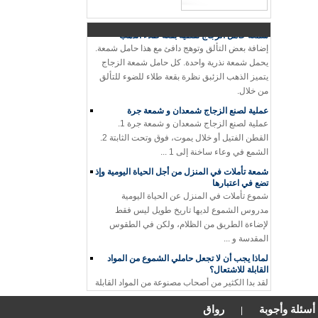
الجرار شمعة بقايا الخاص بك! أنا لست ...
شمعة حامل الزجاج نقطية بقعة طلاء الذهب
إضافة بعض التألق وتوهج دافئ مع هذا حامل شمعة.
يحمل شمعة نذرية واحدة. كل حامل شمعة الزجاج
يتميز الذهب الزئبق نظرة بقعة طلاء للضوء للتألق
من خلال.
عملية لصنع الزجاج شمعدان و شمعة جرة
عملية لصنع الزجاج شمعدان و شمعة جرة 1.
القطن الفتيل أو خلال يموت، فوق وتحت الثابتة 2.
الشمع في وعاء ساخنة إلى 1 ...
شمعة تأملات في المنزل من أجل الحياة اليومية وإذ
تضع في اعتبارها
شموع تأملات في المنزل عن الحياة اليومية
مدروس الشموع لديها تاريخ طويل ليس فقط
لإضاءة الطريق من الظلام، ولكن في الطقوس
المقدسة و ...
لماذا يجب أن لا تجعل حاملي الشموع من المواد
القابلة للاشتعال؟
لقد بدا الكثير من أصحاب مصنوعة من المواد القابلة
للاشتعال. عندما تحترق الشمعة لأسفل، ربما عندما
يكون المستخدم نائما، تصيد القاعدة على النار ...
أسئلة وأجوبة
رواق
|