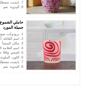
7. بايمنت مصطلح: l / c، t / t، ويسترن يونيون، باي بال، أخرى
8. اليدوية: نعم
أكثر
حاملي الشموع ا
جميلة المورد
1. برودوكت نموذج رقم: RXGJ100
2. اسم العائلة: أصحاب الشمعدان الصغيرة
3. مكان المنشأ: شنتشن الصين
4. اسم العلامة التجارية: ريكسينغلاس
5. الحجم: t: 5.5cm b: 4.5cm h: 6.5cm w: 98g
6. اللون: الملونة
7. بايمنت مصطلح: l / c، t / t، ويسترن يونيون، باي بال، أخرى
أكثر
8. اليدوية: نعم