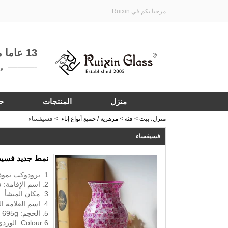
مرحبا بكم في Ruixin
13 عاما من الخبرة في تخصيص هدية الأواني الزجاجية
واتساب:
منزل
المنتجات
ح
منزل، بيت
>
فئة
>
مزهرية / جميع أنواع إناء
>
فسيفساء
فسيفساء
نمط جديد فسيف
1. برودوكت نموذج رقم: RXGV911
2. اسم الإقامة: فسيفساء الزجاج إناء
3. مكان المنشأ: شنتشن الصين
4. اسم العلامة التجارية: ريكسينغلاس
5. الحجم: d: 11 * h20cm w: 695g
6.Colour: الوردي