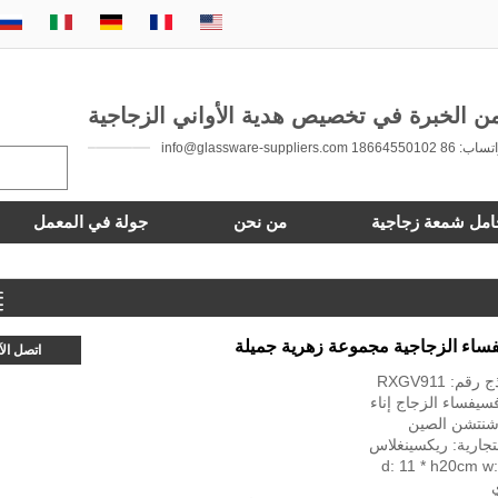
 86 18664550102 info@glassware-suppliers.com
امل شمعة زجاجية
من نحن
جولة في المعمل
ساء الزجاجية مجموعة زهرية جميلة
اتصل ال