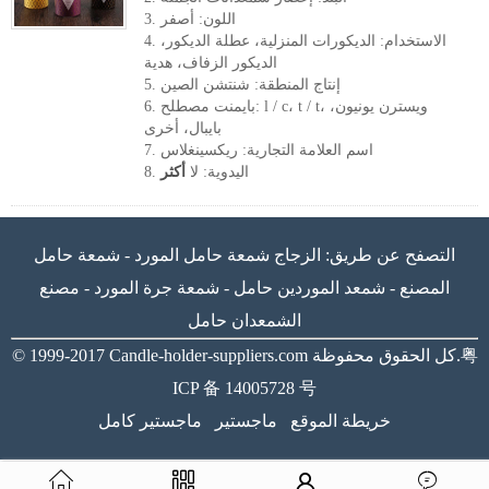
3. اللون: أصفر
4. الاستخدام: الديكورات المنزلية، عطلة الديكور،
الديكور الزفاف، هدية
5. إنتاج المنطقة: شنتشن الصين
6. بايمنت مصطلح: l / c، t / t، ويسترن يونيون،
بايبال، أخرى
7. اسم العلامة التجارية: ريكسينغلاس
8. اليدوية: لا
أكثر
التصفح عن طريق:
الزجاج شمعة حامل المورد
-
شمعة حامل
المصنع
-
شمعد الموردين حامل
-
شمعة جرة المورد
-
مصنع
الشمعدان حامل
粤
كل الحقوق محفوظة.
Candle-holder-suppliers.com
© 1999-2017
ICP 备 14005728 号
خريطة الموقع
ماجستير
ماجستير كامل