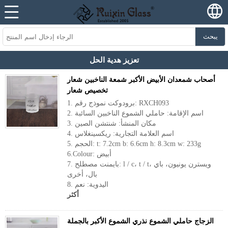
يبحث
تعزيز هدية الحل
أصحاب شمعدان الأبيض الأكبر شمعة الناخبين شعار
تخصيص شعار
1. برودوكت نموذج رقم: RXCH093
2. اسم الإقامة: حاملي الشموع الناخبين السائبة
3. مكان المنشأ: شنتشن الصين
4. اسم العلامة التجارية: ريكسينغلاس
5. الحجم: t: 7.2cm b: 6.6cm h: 8.3cm w: 233g
6.Colour: أبيض
7. بايمنت مصطلح: l / c، t / t، ويسترن يونيون، باي
بال، أخرى
8. اليدوية: نعم
أكثر
الزجاج حاملي الشموع نذري الشموع الأكبر بالجملة