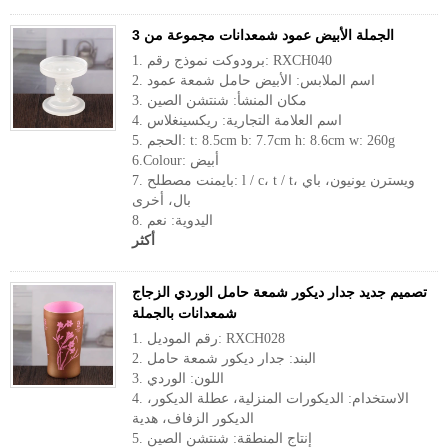
الجملة الأبيض عمود شمعدانات مجموعة من 3
1. برودوكت نموذج رقم: RXCH040
2. اسم الملابس: الأبيض حامل شمعة عمود
3. مكان المنشأ: شنتشن الصين
4. اسم العلامة التجارية: ريكسينغلاس
5. الحجم: t: 8.5cm b: 7.7cm h: 8.6cm w: 260g
6.Colour: أبيض
7. بايمنت مصطلح: l / c، t / t، ويسترن يونيون، باي
بال، أخرى
8. اليدوية: نعم
أكثر
تصميم جديد جدار ديكور شمعة حامل الوردي الزجاج
شمعدانات بالجملة
1. رقم الموديل: RXCH028
2. البند: جدار ديكور شمعة حامل
3. اللون: الوردي
4. الاستخدام: الديكورات المنزلية، عطلة الديكور،
الديكور الزفاف، هدية
5. إنتاج المنطقة: شنتشن الصين