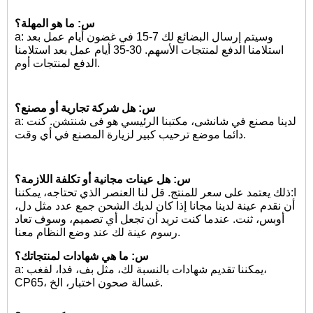
س: ما هو المهلة؟
a: وسيتم إرسال البضائع لك 7-15 في غضون أيام عمل بعد
استلامنا الدفع لمنتجات الأسهم. 30-35 أيام عمل بعد استلامنا
الدفع لمنتجات أوم.
س: هل شركة تجارية أو مصنع؟
a: لدينا مصنع في شانشى، مكتبنا الرئيسي هو فى شنتشن. كنت
دائما موضع ترحيب كبير لزيارة المصنع في أي وقت.
س: هل عينات مجانية أو تكلفة اللازمة؟
ا:
ذلك يعتمد على سعر للمنتج. قل لنا العنصر الذي تحتاجه، يمكننا
أن نقدم عينة لدينا مجانا إذا كان لديك الشحن جمع عدد مثل دل،
أوبس، ثنت. عندما كنت تريد أن تجعل أي تصميم، وسوف تعاد
رسوم عينة لك عند وضع النظام معنا.
س: ما هي شهادات لمنتجاتك؟
a: يمكننا تقديم شهادات بالنسبة لك، مثل بف، فدا، لفغب،
CP65، غسالة صحون اختبار، الخ.