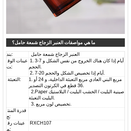
ما هي مواصفات العنبر الزجاج شمعة حامل؟
العنبر الزجاج شمعة حامل
بند:
1. 3-7 أيام إذا كان هناك الخروج من نفس الشكل و
عينات الوق
الحجم.
ت:
2. 7-20 أيام إذا تخصيص الشكل والحجم.
1. مربع البني العادي مربع التعبئة الداخلية، و 24 أو
التعبئة:
36 قطع في الكرتون التصدير.
2.Paper صينية البليت / الخشب البليت / البلاستيك
البليت التعبئة.
3. تخصيص لون مربع.
قدرة المنت
ج:
RXCH107
عينات رق
م: