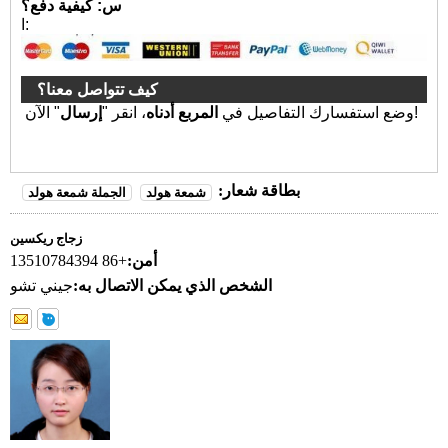
س: كيفية دفع؟
ا:
كيف تتواصل معنا؟
" الآن!
وضع استفسارك التفاصيل في
المربع أدناه
، انقر "
إرسال
بطاقة شعار:
شمعة هولد
الجملة شمعة هولد
زجاج ريكسين
أمن:
+86 13510784394
الشخص الذي يمكن الاتصال به:
جيني تشو