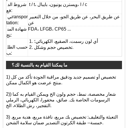
t / t، ويسترن يونيون، بايبال، l / c
شروط الد
فع:
عن طريق البحر، عن طريق الجو، من خلال التعبير
ranspor
تي
عن
:
tation
FDA، LFGB، CP65 ...
شهادة المن
تج:
1. أي لون رسمت، الصقيع، الكهربائي؛
حسب الطل
2. تخصيص حجم وشكل.
ب:
ما يمكننا القيام به بالنسبة لك؟
1) تخصيص أو تصميم جديد ودقيق مراقبة الجودة تأكد من كل
منتج عرضت هو الكمال ممكن.
2)) شعار مخصصة، نمط، حجم ولون الخ ويمكن القيام به كما
الرسومات الخاصة بك. صائق، محفورا، الكهربائي، الرملي
التفجير، رش الطلاء، الخ.
3) التعبئة والتغليف: تخصيص بك مربع، نافذة مربع، هدية مربع.
خمسة-- طبقة الكرتون التصدير ضمان سلامة الشحن.