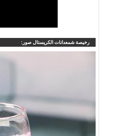
رخيصة شمعدانات الكريستال صور: