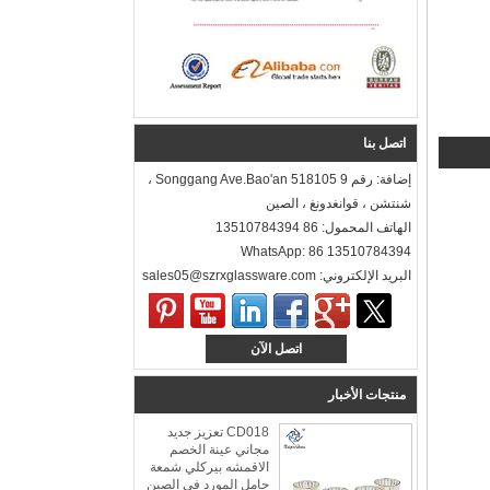
اتصل بنا
إضافة: رقم 9 Songgang Ave.Bao'an 518105 ،
شنتشن ، قوانغدونغ ، الصين
الهاتف المحمول: 86 13510784394
WhatsApp: 86 13510784394
البريد الإلكتروني: sales05@szrxglassware.com‍
اتصل الآن
منتجات الأخبار
CD018 تعزيز جديد
مجاني عينة الخصم
الاقمشه بيركلي شمعة
حامل المورد في الصين