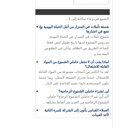
عملية لصنع الزجاج شمعدان و شمعة جرة
عملية لصنع الزجاج شمعدان و شمعة جرة 1.
القطن الفتيل أو خلال يموت، فوق وتحت الثابتة 2.
الشمع في وعاء ساخنة إلى 1 ...
شمعة تأملات في المنزل من أجل الحياة اليومية وإذ
تضع في اعتبارها
شموع تأملات في المنزل عن الحياة اليومية
مدروس الشموع لديها تاريخ طويل ليس فقط
لإضاءة الطريق من الظلام، ولكن في الطقوس
المقدسة و ...
لماذا يجب أن لا تجعل حاملي الشموع من المواد
القابلة للاشتعال؟
لقد بدا الكثير من أصحاب مصنوعة من المواد القابلة
للاشتعال. عندما تحترق الشمعة لأسفل، ربما عندما
يكون المستخدم نائما، تصيد القاعدة على النار ...
أين لشراء حاملي الشموع الزجاجية؟
ألى أين شراء حاملي الشموع الزجاج؟ حاملي
الشموع الزجاجية من العديد من أنماط مختلفة ...
العملاء القدامى يأتون إلى الشركة للمرة الثانية
لأخذ العينات
الزبائن القدامى يأتون إلى الشركة للمرة الثانية
لأخذ العينات،جاء مشتر من الولايات ...