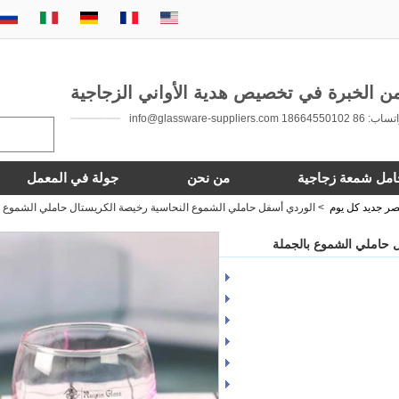
 86 18664550102 info@glassware-suppliers.com
امل شمعة زجاجية
من نحن
جولة في المعمل
ر جديد كل يوم
>
الوردي أسفل حاملي الشموع النحاسية رخيصة الكريستال حاملي الشموع ب
 حاملي الشموع بالجملة