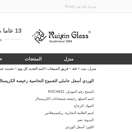
مرحبا بكم في Ruixin
13 عاما من الخبرة في تخصيص هدية الأواني الزجاجية
واتساب:
منزل
المنتجات
ح
منزل، بيت
>
فئة
>
فريق المبيعات / البند الجديد كل يوم
>
تحديث عنص
الوردي أسفل حاملي الشموع النحاسية رخيصة الكريستال
المنتج رقم الموديل: RXCH831
اسم السلع: رخيصة شمعدانات الكريستال
المواد: الزجاج
اسم العلامة التجارية: ريكسينغلاس
اليدوية: نعم
اللون: أسفل الوردي