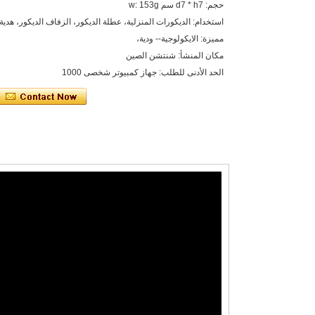
حجم: d7 * h7 سم w: 153g
استخدام: الديكورات المنزلية، عطلة الديكور، الزفاف الديكور، هدية،
مميزة: الايكولوجية-- ودية،
مكان المنشأ: شنتشن الصين
الحد الأدنى للطلب: جهاز كمبيوتر شخصى 1000