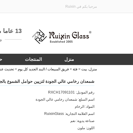
مرحبا بكم في Ruixin
13 عاما من الخبرة في تخصيص هدية الأواني الزجاجية
واتساب:
منزل
المنتجات
ح
منزل، بيت
>
فئة
>
فريق المبيعات / البند الجديد كل يوم
>
تحديث عنص
شمعدان رخامي عالي الجودة لتزيين حوامل الشموع بالج
رقم الموديل: RXCH17091101
اسم السلع: شمعدان رخامي عالي الجودة
المواد: الرخام
اسم العلامة التجارية: RuixinGlass
صناعة يدوية: نعم
اللون: ملون