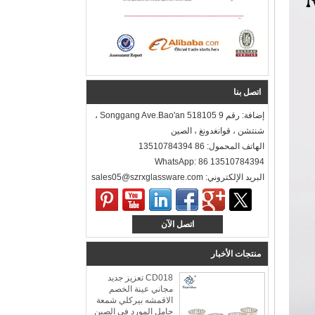
اتصل بنا
إضافة: رقم 9 Songgang Ave.Bao'an 518105 ،
شنتشن ، قوانغدونغ ، الصين
الهاتف المحمول: 86 13510784394
WhatsApp: 86 13510784394
البريد الإلكتروني: sales05@szrxglassware.com‍
اتصل الآن
منتجات الأخبار
CD018 تعزيز جديد
مجاني عينة الخصم
الاقمشه بيركلي شمعة
حامل المورد في الصين