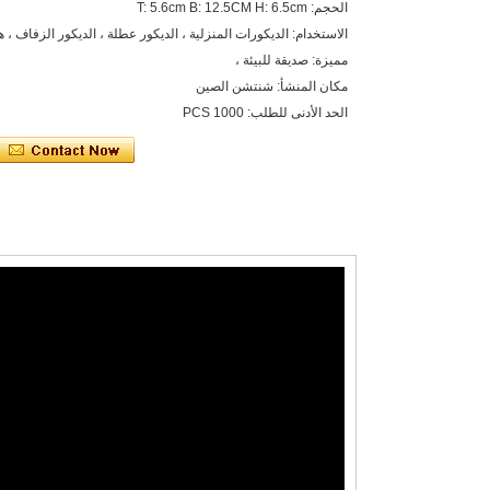
الحجم: T: 5.6cm B: 12.5CM H: 6.5cm
الاستخدام: الديكورات المنزلية ، الديكور عطلة ، الديكور الزفاف ، ه
مميزة: صديقة للبيئة ،
مكان المنشأ: شنتشن الصين
الحد الأدنى للطلب: 1000 PCS