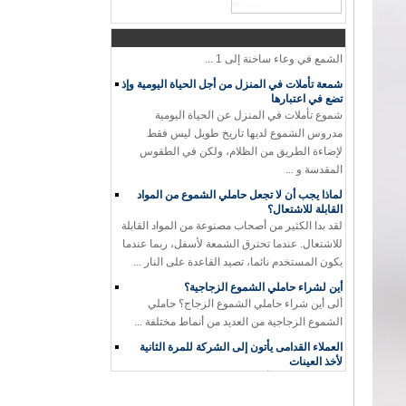
عملية لصنع الزجاج شمعدان و شمعة جرة
عملية لصنع الزجاج شمعدان و شمعة جرة 1.
القطن الفتيل أو خلال يموت، فوق وتحت الثابتة 2.
الشمع في وعاء ساخنة إلى 1 ...
شمعة تأملات في المنزل من أجل الحياة اليومية وإذ
تضع في اعتبارها
شموع تأملات في المنزل عن الحياة اليومية
مدروس الشموع لديها تاريخ طويل ليس فقط
لإضاءة الطريق من الظلام، ولكن في الطقوس
المقدسة و ...
لماذا يجب أن لا تجعل حاملي الشموع من المواد
القابلة للاشتعال؟
لقد بدا الكثير من أصحاب مصنوعة من المواد القابلة
للاشتعال. عندما تحترق الشمعة لأسفل، ربما عندما
يكون المستخدم نائما، تصيد القاعدة على النار ...
أين لشراء حاملي الشموع الزجاجية؟
ألى أين شراء حاملي الشموع الزجاج؟ حاملي
الشموع الزجاجية من العديد من أنماط مختلفة ...
العملاء القدامى يأتون إلى الشركة للمرة الثانية
لأخذ العينات
الزبائن القدامى يأتون إلى الشركة للمرة الثانية
لأخذ العينات،جاء مشتر من الولايات ...