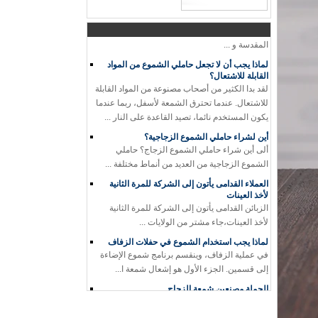
لإضاءة الطريق من الظلام، ولكن في الطقوس
المقدسة و ...
لماذا يجب أن لا تجعل حاملي الشموع من المواد
القابلة للاشتعال؟
لقد بدا الكثير من أصحاب مصنوعة من المواد القابلة
للاشتعال. عندما تحترق الشمعة لأسفل، ربما عندما
يكون المستخدم نائما، تصيد القاعدة على النار ...
أين لشراء حاملي الشموع الزجاجية؟
ألى أين شراء حاملي الشموع الزجاج؟ حاملي
الشموع الزجاجية من العديد من أنماط مختلفة ...
العملاء القدامى يأتون إلى الشركة للمرة الثانية
لأخذ العينات
الزبائن القدامى يأتون إلى الشركة للمرة الثانية
لأخذ العينات،جاء مشتر من الولايات ...
لماذا يجب استخدام الشموع في حفلات الزفاف
في عملية الزفاف، وينقسم برنامج شموع الإضاءة
إلى قسمين. الجزء الأول هو إشعال شمعة ا...
الجملة مصنعين شمعة الزجاج
نحن 10 سنوات الأواني الزجاجية التخصيص من
الشركة المصنعة، ويقع مصنع الشركة في
شانشى...