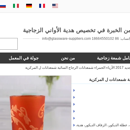
 86 18664550102 info@glassware-suppliers.com
امل شمعة زجاجية
من نحن
جولة في المعمل
زجاج السائبة شمعدانات ل المركزية
 الديكورات المنزلية، عطلة الديكور، الزفاف الديكور، هدية،