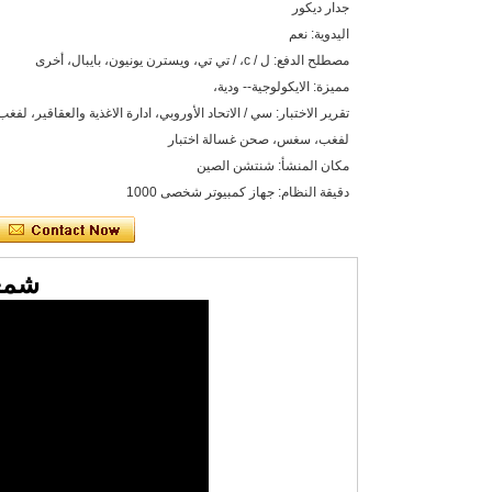
جدار ديكور
اليدوية: نعم
مصطلح الدفع: ل / c، / تي تي، ويسترن يونيون، بايبال، أخرى
مميزة: الايكولوجية-- ودية،
تقرير الاختبار: سي / الاتحاد الأوروبي، ادارة الاغذية والعقاقير، لفغ
لفغب، سغس، صحن غسالة اختبار
مكان المنشأ: شنتشن الصين
دقيقة النظام: جهاز كمبيوتر شخصى 1000
شمعد