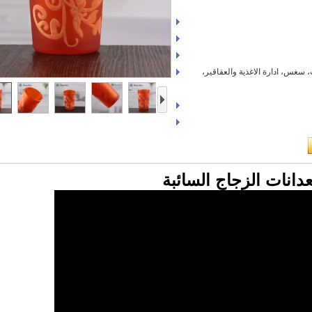
ب، سغس، ادارة الاغذية والعقاقير،
انات الزجاج السائبة