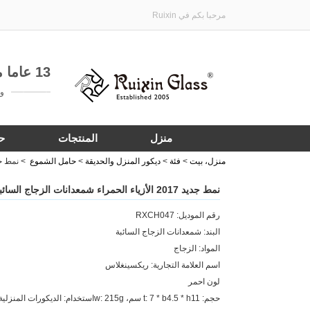
مرحبا بكم في Ruixin
13 عاما من الخبرة في تخصيص هدية الأواني الزجاجية
واتساب:
منزل
المنتجات
ح
منزل، بيت
>
فئة
>
ديكور المنزل والحديقة
>
حامل الشموع
>
نمط جديد 2017 الأزياء الحمراء شمعدانات ال
نمط جديد 2017 الأزياء الحمراء شمعدانات الزجاج السائبة شمعدانات ل المركزية
رقم الموديل: RXCH047
البند: شمعدانات الزجاج السائبة
المواد: الزجاج
اسم العلامة التجارية: ريكسينغلاس
لون احمر
حجم: t: 7 * b4.5 * h11 سم، w: 215gاستخدام: