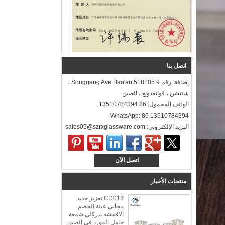
اتصل بنا
إضافة: رقم 9 Songgang Ave.Bao'an 518105 ،
شنتشن ، قوانغدونغ ، الصين
الهاتف المحمول: 86 13510784394
WhatsApp: 86 13510784394
البريد الإلكتروني: sales05@szrxglassware.com‍
اتصل الآن
منتجات الأخبار
CD018 تعزيز جديد
مجاني عينة الخصم
الاقمشه بيركلي شمعة
حامل المورد في الصين