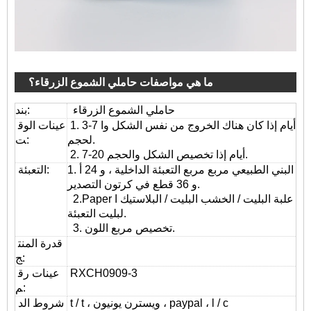
ما هي مواصفات حاملي الشموع الزرقاء؟
حاملي الشموع الزرقاء
بند:
1. 3-7 أيام إذا كان هناك الخروج من نفس الشكل وا
عينات الوق
لحجم.
ت:
2. 7-20 أيام إذا تخصيص الشكل والحجم.
1. البني الطبيعي مربع مربع التعبئة الداخلية ، و 24 أ
التعبئة:
و 36 قطع في كرتون التصدير.
2.Paper علبة البليت / الخشب البليت / البلاستيك ا
لبليت التعبئة.
3. تخصيص مربع اللون.
قدرة المنت
ج:
RXCH0909-3
عينات رق
م:
t / t ، ويسترن يونيون ، paypal ، l / c
شروط الد