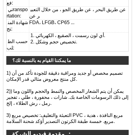
فع:
عن طريق البحر ، عن طريق الجو ، من خلال التعبي
ranspo
تي
ر عن
:
rtation
FDA، LFGB، CP65 ...
شهادة المن
تج:
1. أي لون رسمت ، الصقيع ، الكهربائي.
حسب الط
2. تخصيص حجم وشكل.
لب:
ما يمكننا القيام به بالنسبة لك؟
1) تصميم مخصص أو جديد ومراقبة دقيقة للجودة تأكد من أن
كل منتج معروض مثالي قدر الإمكان.
2)) يمكن أن يتم الشعار المخصص والنمط والحجم واللون وما
إلى ذلك الرسومات الخاصة بك. شارات ، محفورة ، طلي ، تفجير
رمل ، رش الطلاء ، إلخ.
3) التعبئة والتغليف: تخصيص مربع PVC ، مربع النافذة ، هدية
مربع. خمسة طبقة الكرتون التصدير أؤكد شحنة السلامة.
مقدمة فيديو الشركة ：