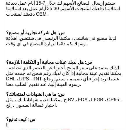
a: سيتم إرسال البضائع الأسهم لك خلال 7-15 أيام عمل بعد
استلامنا دفعتك لمنتجات الأسهم. 30-35 أيام عمل بعد استلامنا
دفعتك لمنتجات OEM.
س: هل شركة تجارية أو مصنع؟
a: لدينا مصنع في شانشى ، مكتبنا الرئيسي فى شنتشن. اهلا
وسهلا بكم دائما لزيارة المصنع في أي وقت.
س: هل لديك عينات مجانية أو التكلفة اللازمة؟
ا:
ذلك يعتمد على سعر المنتج. أخبرنا عن العنصر الذي تحتاجه ،
يمكننا تقديم عينة مجانية إذا كان لديك رقم شحن تم جمعه مثل
DHL ، UPS ، TNT. عندما تريد إجراء أي تصميم ، سيتم إرجاع
رسوم العينة إليك عند تقديم الطلب معنا.
س: ما هي الشهادات لمنتجاتك؟
ج: يمكننا تقديم شهاداتنا لك ، مثل BV ، FDA ، LFGB ، CP65 ،
اختبار غسالة الصحون ، إلخ.
س: كيف تدفع؟
ا: