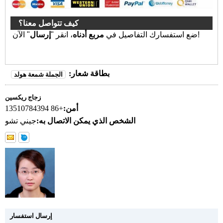
كيف تتواصل معنا؟
" الآن!
ضع استفسارك التفاصيل في
مربع أدناه
، انقر "
إرسال
بطاقة شعار:
الجملة شمعة هولد
زجاج ريكسين
أمن:
+86 13510784394
الشخص الذي يمكن الاتصال به:
جيني تشو
إرسال استفسار