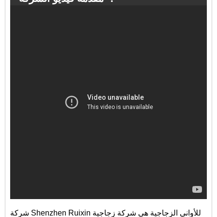
شركة Shenzhen Ruixin للأواني الزجاجية هي شركة زجاجية