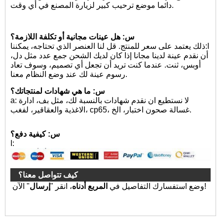
دائما موضع ترحيب كبير لزيارة المصنع في أي وقت.
س: هل عينات مجانية أو تكلفة اللازمة؟
ا:
ذلك يعتمد على سعر للمنتج. قل لنا العنصر الذي تحتاجه، يمكننا
أن نقدم عينة لدينا مجانا إذا كان لديك الشحن جمع عدد مثل دل،
أوبس، ثنت. عندما كنت تريد أن تجعل أي تصميم، وسوف تعاد
رسوم عينة لك عند وضع النظام معنا.
س: ما هي شهادات لمنتجاتك؟
a: لا نستطيع ان نقدم شهادات بالنسبة لك، مثل بف، ادارة
الاغذية والعقاقير، لفغب، cp65، غسالة صحون اختبار، الخ.
س: كيفية دفع؟
ا:
كيف تتواصل معنا؟
" الآن!
وضع استفسارك التفاصيل في
المربع أدناه
، انقر "
إرسال