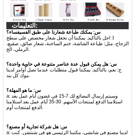
التعليمات:
س: يمكنك طباعة شعارنا على طبق الفسيفساء؟
ا:
اجل بالتأكيد. يمكننا أن نجعل شعار مخصص على سطح
الزجاج، مثل: طباعة الشاشة، ختم الساخنة، شعار صائق، صقيع،
الرملي، الخ.
س: هل يمكن قبول عدة عناصر متنوعة في حاوية واحدة؟
ج: نعم، بالتأكيد. يمكننا قبول متطلبات عندما تصل أوامر لدينا
موك كل بند.
س: ما هو المهلة؟
a: وسيتم إرسال البضائع لك 7-15 في غضون أيام عمل بعد
استلامنا الدفع لمنتجات الأسهم. 30-35 أيام عمل بعد استلامنا
الدفع لمنتجات أوم.
س: هل شركة تجارية أو مصنع؟
a: لدينا مصنع في شانشى، مكتبنا الرئيسي هو فى شنتشن. كنت