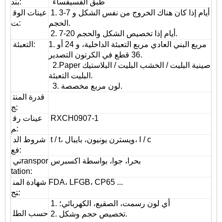
طبق الفسيفساء
بند:
1. 3-7 أيام إذا كان هناك الخروج من نفس الشكل و
عينات الوق
الحجم.
ت:
2. 7-20 أيام إذا تخصيص الشكل والحجم.
1. مربع البني العادي مربع التعبئة الداخلية، و 24 أو
التعبئة:
36 قطع في الكرتون التصدير.
2.Paper صينية البليت / الخشب البليت / البلاستيك
البليت التعبئة.
3. لون مربع مخصصة.
قدرة المنت
ج:
RXCH0907-1
عينات رق
م:
t / t، ويسترن يونيون، بايبال، l / c
شروط الد
فع:
بحرا، جوا، بواسطة اكسبرس
ranspor
تي
tation
:
FDA، LFGB، CP65 ...
شهادة المن
تج:
1. أي لون رسمت، الصقيع، الكهربائي؛
حسب الطل
2. تخصيص حجم وشكل.