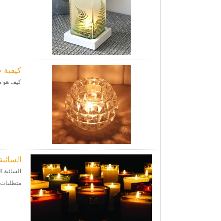
كيفية جعل
كيف هو مص
السائبة
السائبة ا
متطلبات ص