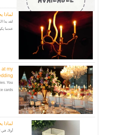
لماذا ي
لقد بدا ا
عندما يكو
 at my
dding?
ies. You
ards’....
لماذا 
أولا، في 