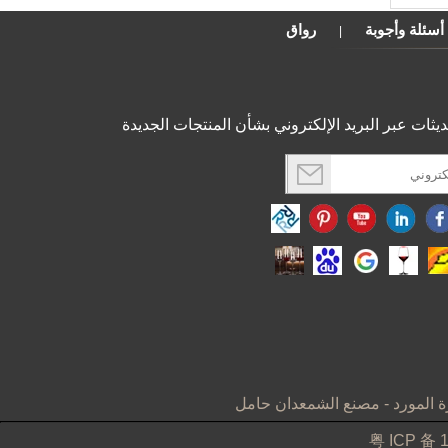
هناك الكثير من الأشياء التي يمكنك القيام به مع
الجرار شمعة بقايا الخاص بك! أنا لست ...
أسئلة وأجوبة
رواق
|
شمعة حامل الزجاج نقطية بقعة طلاء الذهب
إضافة بعض التألق وتوهج دافئ مع هذا حامل شمعة.
يحمل شمعة نذرية واحدة. كل حامل شمعة الزجاج
يتميز الذهب الزئبق نظرة بقعة طلاء للضوء للتألق
ثات عبر البريد الإلكتروني بشأن المنتجات الجديدة
من خلال.
عملية لصنع الزجاج شمعدان و شمعة جرة
عملية لصنع الزجاج شمعدان و شمعة جرة 1.
القطن الفتيل أو خلال يموت، فوق وتحت الثابتة 2.
الشمع في وعاء ساخنة إلى 1 ...
شمعة تأملات في المنزل من أجل الحياة اليومية وإذ
تضع في اعتبارها
شموع تأملات في المنزل عن الحياة اليومية
مدروس الشموع لديها تاريخ طويل ليس فقط
لإضاءة الطريق من الظلام، ولكن في الطقوس
المقدسة و ...
لماذا يجب أن لا تجعل حاملي الشموع من المواد
القابلة للاشتعال؟
لقد بدا الكثير من أصحاب مصنوعة من المواد القابلة
 المورد
-
مصنع الشمعدان حامل
للاشتعال. عندما تحترق الشمعة لأسفل، ربما عندما
粤 ICP 备 
يكون المستخدم نائما، تصيد القاعدة على النار ...