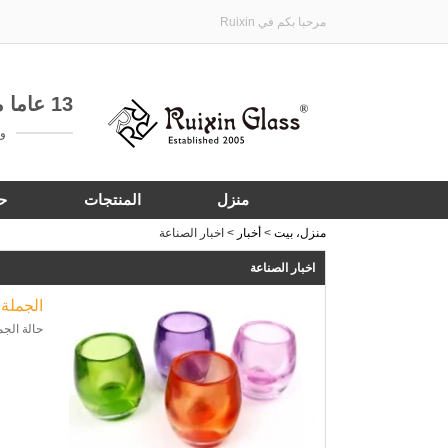
مرحبا بكم في Ruixin
13 عاما من الخبرة في تخصيص هدية الأواني الزجاجية
واتساب:
منزل
المنتجات
ح
منزل، بيت
>
أخبار
>
اخبار الصناعة
اخبار الصناعة
الجملة
حالة الج