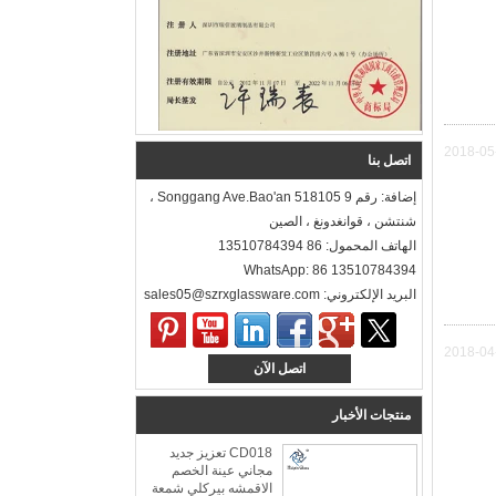
2018-05
اتصل بنا
إضافة: رقم 9 Songgang Ave.Bao'an 518105 ،
شنتشن ، قوانغدونغ ، الصين
الهاتف المحمول: 86 13510784394
WhatsApp: 86 13510784394
البريد الإلكتروني: sales05@szrxglassware.com‍
2018-04
اتصل الآن
منتجات الأخبار
CD018 تعزيز جديد
مجاني عينة الخصم
الاقمشه بيركلي شمعة