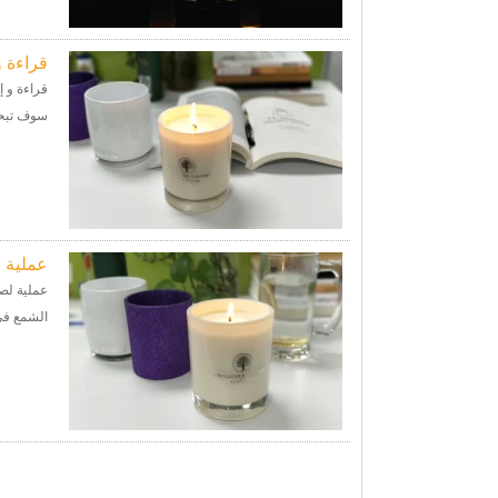
قراءة 
قراءة و إ
سوف تبحر ق
عملية 
الشمع في و