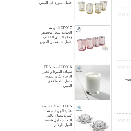
حامل المورد في الصين
2017-11
CD017 الموضة
الجديدة شعار مخصص
زجاج الشاي الخفيف
حامل شمعة من الصين
CD016 أحدث FDA
2017-11
شهادة الصودا والجير
الزجاج نذري شمعة
You
حامل بالجملة في
الصين
الزجاج الجليدي عكسها المزدوج الحجم شمعة
حامل المورد والمصنعين
الجليدية الزجاج عكسها المزدوج حجم شمعة حامل
السعر: MSCLASS_TEMP_HTMLnbsp;35.00
CD015 ساخنة جديدة
عالية الجودة سعة
الأنهار الجليدية نمط العضوية بواسطة L.E. سميث
كبيرة بيضاء عالية
حوالي 1950s-1970s. لقد شاهدنا هذا النموذج ...
الزجاج حامل شمعة
2017-11
الفيل للولائم
ماذا يمكنك أن تفعل مع بقايا شمعة الشموع؟
هناك الكثير من الأشياء التي يمكنك القيام به مع