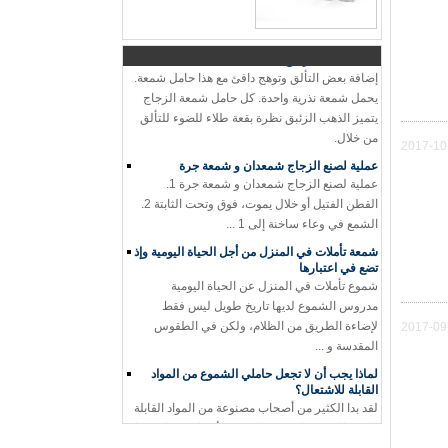
الجرار شمعة بقايا الخاص بك! أنا لست ...
شمعة حامل الزجاج نقطية بقعة طلاء الذهب
إضافة بعض التألق وتوهج دافئ مع هذا حامل شمعة.
يحمل شمعة نذرية واحدة. كل حامل شمعة الزجاج
يتميز الذهب الزئبق نظرة بقعة طلاء للضوء للتألق
من خلال.
2017-10
عملية لصنع الزجاج شمعدان و شمعة جرة
عملية لصنع الزجاج شمعدان و شمعة جرة 1.
القطن الفتيل أو خلال يموت، فوق وتحت الثابتة 2.
الشمع في وعاء ساخنة إلى 1 ...
شمعة تأملات في المنزل من أجل الحياة اليومية وإذ
تضع في اعتبارها
شموع تأملات في المنزل عن الحياة اليومية
مدروس الشموع لديها تاريخ طويل ليس فقط
لإضاءة الطريق من الظلام، ولكن في الطقوس
2017-09
المقدسة و ...
لماذا يجب أن لا تجعل حاملي الشموع من المواد
القابلة للاشتعال؟
لقد بدا الكثير من أصحاب مصنوعة من المواد القابلة
للاشتعال. عندما تحترق الشمعة لأسفل، ربما عندما
يكون المستخدم نائما، تصيد القاعدة على النار ...