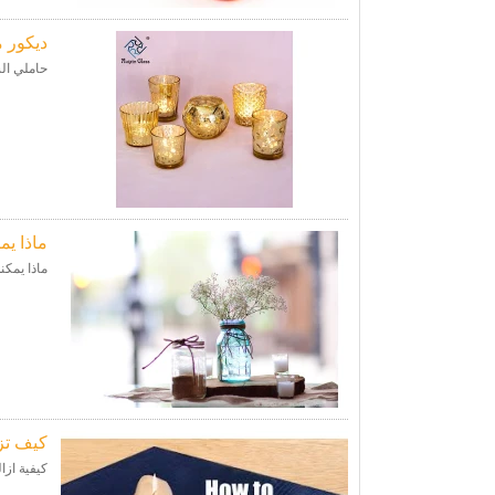
ديكور م
حاملي الش
ماذا يم
ماذا يمكن
كيف تز
كيفية ازا