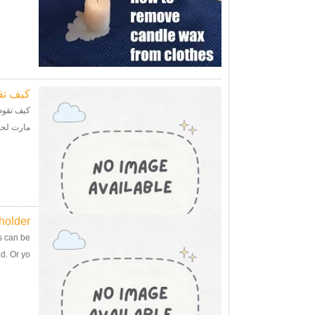
كيف تق
كيف تقوم
مارت لحوالي 29.00 دولار. كما أنه يزيل الطلاء ،
older?
s can be
 Or yo...