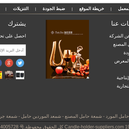
لمعمل
خريطة الموقع
ضبط الجودة
التنزيلات
|
|
|
|
ات عنا
يشترك
ن الشركة
احصل على تحدي
 المصنع
دة
لمعرض
نتاجية
تجارية
امل المورد
-
شمعة حامل المصنع
-
شمعد الموردين حامل
-
شمعة جرة
Candle-holder-suppliers.com
كل الحقوق محفوظة.
14005728 号