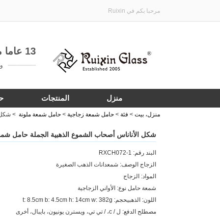
مرحبا بكم في Ruixin
13 عاما من الخبرة في تخصيص هدية الأواني الزجاجية
واتساب:
منزل
المنتجات
ح
منزل، بيت
>
فئة
>
حامل شمعة زجاجية
>
حامل شمعة ملونة
>
شكل ا
شكل الأناناس أصحاب الشموع الذهبية الجملة حامل شمعد
البند رقم: RXCH072-1
الزجاج الوصف: شمعدانات الذهب الصغيرة
المواد: الزجاج
شمعة حامل نوع: الأواني الزجاجية
اللون: الذهبيحجم: t: 8.5cm b: 4.5cm h: 14cm w: 382g
مصطلح الدفع: ل / c، / تي تي، ويسترن يونيون، بايبال، أخرى