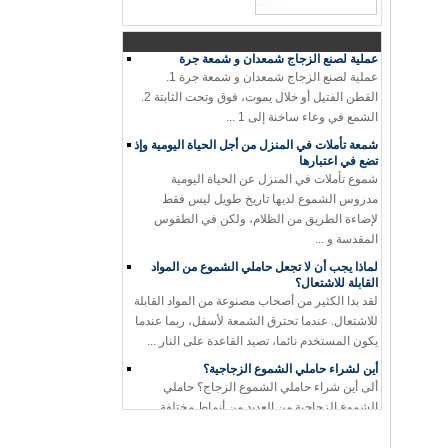
من خلال.
عملية لصنع الزجاج شمعدان و شمعة جرة
عملية لصنع الزجاج شمعدان و شمعة جرة 1.
القطن الفتيل أو خلال يموت، فوق وتحت الثابتة 2.
الشمع في وعاء ساخنة إلى 1 ...
شمعة تأملات في المنزل من أجل الحياة اليومية وإذ
تضع في اعتبارها
شموع تأملات في المنزل عن الحياة اليومية
مدروس الشموع لديها تاريخ طويل ليس فقط
لإضاءة الطريق من الظلام، ولكن في الطقوس
المقدسة و ...
لماذا يجب أن لا تجعل حاملي الشموع من المواد
القابلة للاشتعال؟
لقد بدا الكثير من أصحاب مصنوعة من المواد القابلة
للاشتعال. عندما تحترق الشمعة لأسفل، ربما عندما
يكون المستخدم نائما، تصيد القاعدة على النار ...
أين لشراء حاملي الشموع الزجاجية؟
ألى أين شراء حاملي الشموع الزجاج؟ حاملي
الشموع الزجاجية من العديد من أنماط مختلفة ...
العملاء القدامى يأتون إلى الشركة للمرة الثانية
لأخذ العينات
الزبائن القدامى يأتون إلى الشركة للمرة الثانية