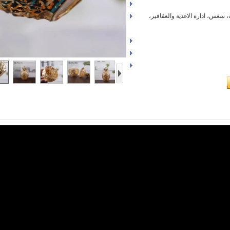
ب، سغس، ادارة الاغذية والعقاقير،