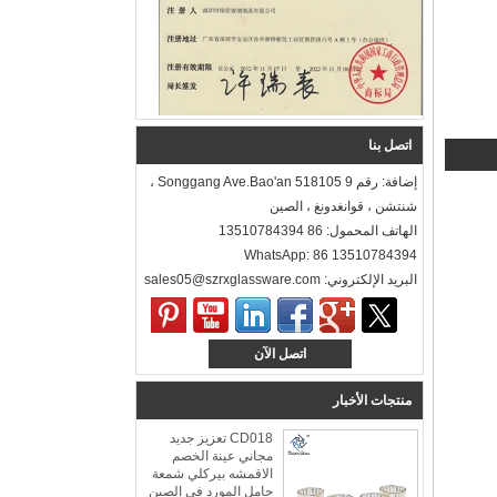
اتصل بنا
إضافة: رقم 9 Songgang Ave.Bao'an 518105 ،
شنتشن ، قوانغدونغ ، الصين
الهاتف المحمول: 86 13510784394
WhatsApp: 86 13510784394
البريد الإلكتروني: sales05@szrxglassware.com‍
اتصل الآن
منتجات الأخبار
CD018 تعزيز جديد
مجاني عينة الخصم
الاقمشه بيركلي شمعة
حامل المورد في الصين