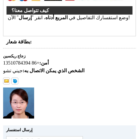
كيف تتواصل معنا؟
" الآن!
وضع استفسارك التفاصيل في
المربع أدناه
، انقر "
إرسال
بطاقة شعار:
زجاج ريكسين
أمن:
+86 13510784394
الشخص الذي يمكن الاتصال به:
جيني تشو
إرسال استفسار