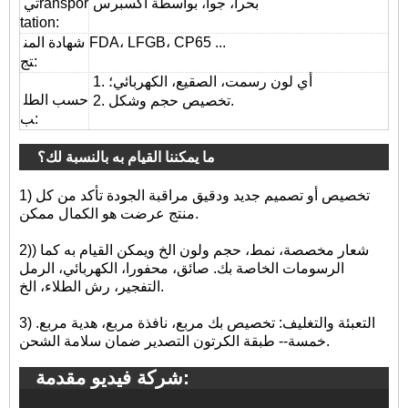
بحرا، جوا، بواسطة اكسبرس
ranspor
تي
tation
:
FDA، LFGB، CP65 ...
شهادة المن
تج:
1. أي لون رسمت، الصقيع، الكهربائي؛
حسب الطل
2. تخصيص حجم وشكل.
ب:
ما يمكننا القيام به بالنسبة لك؟
1) تخصيص أو تصميم جديد ودقيق مراقبة الجودة تأكد من كل
منتج عرضت هو الكمال ممكن.
2)) شعار مخصصة، نمط، حجم ولون الخ ويمكن القيام به كما
الرسومات الخاصة بك. صائق، محفورا، الكهربائي، الرمل
التفجير، رش الطلاء، الخ.
3) التعبئة والتغليف: تخصيص بك مربع، نافذة مربع، هدية مربع.
خمسة-- طبقة الكرتون التصدير ضمان سلامة الشحن.
شركة فيديو مقدمة: