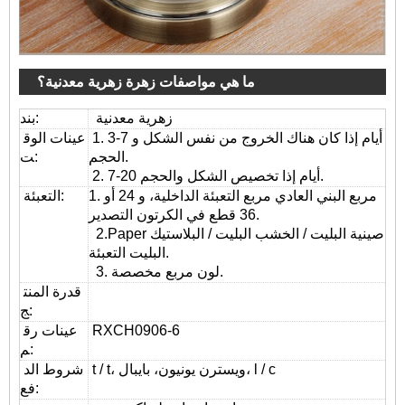
ما هي مواصفات زهرة زهرية معدنية؟
زهرية معدنية
بند:
1. 3-7 أيام إذا كان هناك الخروج من نفس الشكل و
عينات الوق
الحجم.
ت:
2. 7-20 أيام إذا تخصيص الشكل والحجم.
1. مربع البني العادي مربع التعبئة الداخلية، و 24 أو
التعبئة:
36 قطع في الكرتون التصدير.
2.Paper صينية البليت / الخشب البليت / البلاستيك
البليت التعبئة.
3. لون مربع مخصصة.
قدرة المنت
ج:
RXCH0906-6
عينات رق
م:
t / t، ويسترن يونيون، بايبال، l / c
شروط الد
فع: