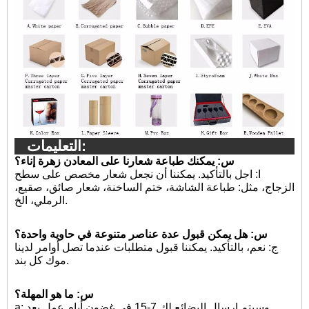
التعليمات:
س: يمكنك طباعة شعارنا على المعادن زهرة إناء؟
ا:
اجل بالتأكيد. يمكننا أن نجعل شعار مخصص على سطح
الزجاج، مثل: طباعة الشاشة، ختم الساخنة، شعار صائق، صقيع،
الرملي، الخ.
س: هل يمكن قبول عدة عناصر متنوعة في حاوية واحدة؟
ج: نعم، بالتأكيد. يمكننا قبول متطلبات عندما تصل أوامر لدينا
موك كل بند.
س: ما هو المهلة؟
a: وسيتم إرسال البضائع لك 7-15 في غضون أيام عمل بعد