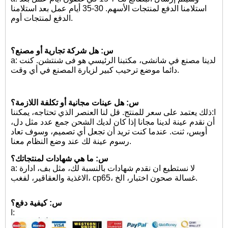
استلامنا الدفع لمنتجات الأسهم. 30-35 أيام عمل بعد استلامنا
الدفع لمنتجات أوم.
س: هل شركة تجارية أو مصنع؟
a: لدينا مصنع في شانشى، مكتبنا الرئيسي هو فى شنتشن. كنت
دائما موضع ترحيب كبير لزيارة المصنع في أي وقت.
س: هل عينات مجانية أو تكلفة اللازمة؟
ا:
ذلك يعتمد على سعر للمنتج. قل لنا العنصر الذي تحتاجه، يمكننا
أن نقدم عينة لدينا مجانا إذا كان لديك الشحن جمع عدد مثل دل،
أوبس، ثنت. عندما كنت تريد أن تجعل أي تصميم، وسوف تعاد
رسوم عينة لك عند وضع النظام معنا.
س: ما هي شهادات لمنتجاتك؟
a: لا نستطيع ان نقدم شهادات بالنسبة لك، مثل بف، ادارة
الاغذية والعقاقير، لفغب، cp65، غسالة صحون اختبار، الخ.
س: كيفية دفع؟
ا: