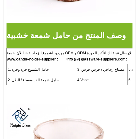
وصف المنتج من حامل شمعة خشبية
info (@) glassware-suppliers.com؛
www.candle-holder-supplier ؛
3. مصباح زجاجي / جرس جرس
1. حامل الشموع جرة وجرة
عطور
4.Vase
2. حامل شمعة الفسيفساء / الظل