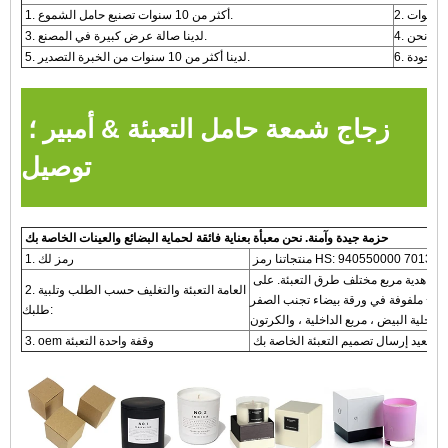
1. أكثر من 10 سنوات تصنيع حامل الشموع.
3. لدينا صالة عرض كبيرة في المصنع.
5. لدينا أكثر من 10 سنوات من الخبرة التصدير.
زجاج شمعة حامل التعبئة & أمبير ؛
توصيل
حزمة جيدة وآمنة. نحن معبأة بعناية فائقة لحماية البضائع والعينات الخاصة بك
1. رمز لك
لدينا التعبئة العامة ، أبيض / براون ، مربع اللون ومربع هدية ، مجموعة كاملة هدية مربع مختلف طرق التعبئة. على
2. العامة التعبئة والتغليف حسب الطلب وتلبية
وم + ملفوفة في ورقة بيضاء تجنب الصفر
طلبك:
3. oem وقفة واحدة التعبئة