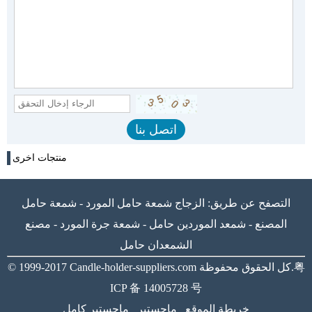
منتجات اخرى
التصفح عن طريق:
الزجاج شمعة حامل المورد
-
شمعة حامل
المصنع
-
شمعد الموردين حامل
-
شمعة جرة المورد
-
مصنع
الشمعدان حامل
粤
كل الحقوق محفوظة.
Candle-holder-suppliers.com
© 1999-2017
ICP 备 14005728 号
خريطة الموقع
ماجستير
ماجستير كامل