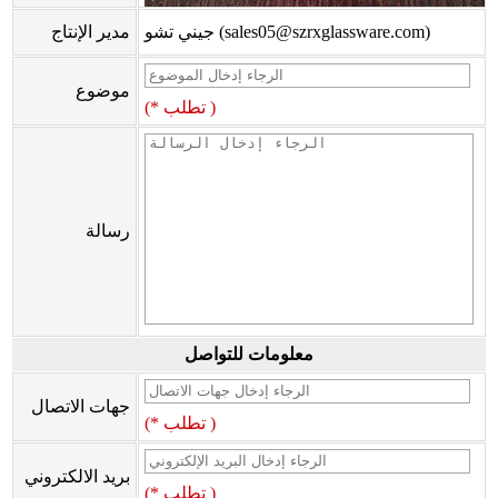
جيني تشو (sales05@szrxglassware.com)
مدير الإنتاج
موضوع
(* تطلب )
رسالة
معلومات للتواصل
جهات الاتصال
(* تطلب )
بريد الالكتروني
(* تطلب )