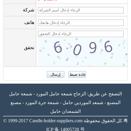
شركة
هاتف
تحقق
التصفح عن طريق:
الزجاج شمعة حامل المورد
-
شمعة حامل
المصنع
-
شمعد الموردين حامل
-
شمعة جرة المورد
-
مصنع
الشمعدان حامل
粤
كل الحقوق محفوظة.
Candle-holder-suppliers.com
© 1999-2017
ICP 备 14005728 号