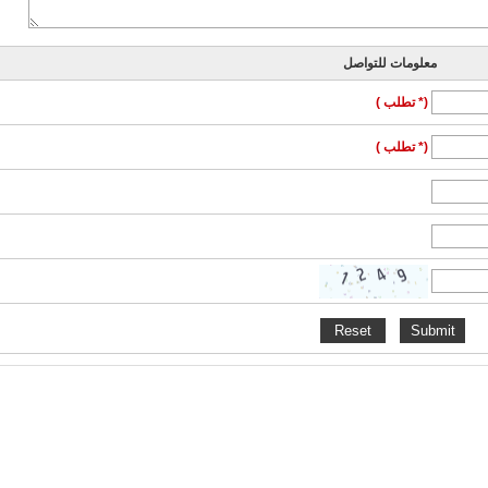
معلومات للتواصل
(* تطلب )
(* تطلب )