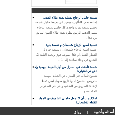
هناك الكثير من الأشياء التي يمكنك القيام به مع
الجرار شمعة بقايا الخاص بك! أنا لست ...
شمعة حامل الزجاج نقطية بقعة طلاء الذهب
إضافة بعض التألق وتوهج دافئ مع هذا حامل شمعة.
يحمل شمعة نذرية واحدة. كل حامل شمعة الزجاج
يتميز الذهب الزئبق نظرة بقعة طلاء للضوء للتألق
من خلال.
عملية لصنع الزجاج شمعدان و شمعة جرة
عملية لصنع الزجاج شمعدان و شمعة جرة 1.
القطن الفتيل أو خلال يموت، فوق وتحت الثابتة 2.
الشمع في وعاء ساخنة إلى 1 ...
شمعة تأملات في المنزل من أجل الحياة اليومية وإذ
تضع في اعتبارها
شموع تأملات في المنزل عن الحياة اليومية
مدروس الشموع لديها تاريخ طويل ليس فقط
لإضاءة الطريق من الظلام، ولكن في الطقوس
المقدسة و ...
لماذا يجب أن لا تجعل حاملي الشموع من المواد
القابلة للاشتعال؟
لقد بدا الكثير من أصحاب مصنوعة من المواد القابلة
للاشتعال. عندما تحترق الشمعة لأسفل، ربما عندما
أسئلة وأجوبة
رواق
|
يكون المستخدم نائما، تصيد القاعدة على النار ...