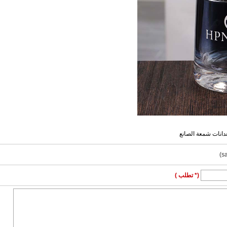
انات شمعة الصانع
(* تطلب )