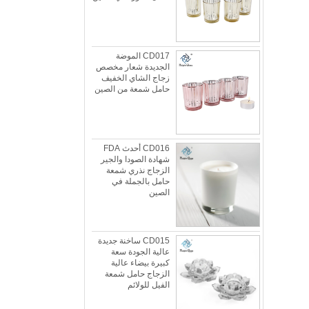
CD017 الموضة
الجديدة شعار مخصص
زجاج الشاي الخفيف
حامل شمعة من الصين
CD016 أحدث FDA
شهادة الصودا والجير
الزجاج نذري شمعة
حامل بالجملة في
الصين
الزجاج الجليدي عكسها المزدوج الحجم شمعة
حامل المورد والمصنعين
CD015 ساخنة جديدة
الجليدية الزجاج عكسها المزدوج حجم شمعة حامل
عالية الجودة سعة
السعر: MSCLASS_TEMP_HTMLnbsp;35.00
كبيرة بيضاء عالية
الأنهار الجليدية نمط العضوية بواسطة L.E. سميث
الزجاج حامل شمعة
حوالي 1950s-1970s. لقد شاهدنا هذا النموذج ...
الفيل للولائم
ماذا يمكنك أن تفعل مع بقايا شمعة الشموع؟