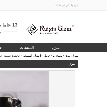
مرحبا بكم في Ruixin
13 عاما من الخبرة في تخصيص هدية الأواني الزجاجية
واتساب:
منزل
المنتجات
ح
منزل، بيت
>
شمعة نوع حامل
>
إعصار، الشمعة
>
الحديث شمعة إعص
سؤال