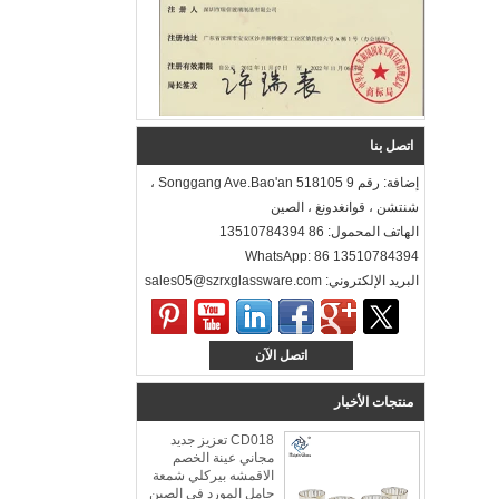
اتصل بنا
إضافة: رقم 9 Songgang Ave.Bao'an 518105 ،
شنتشن ، قوانغدونغ ، الصين
الهاتف المحمول: 86 13510784394
WhatsApp: 86 13510784394
البريد الإلكتروني: sales05@szrxglassware.com‍
اتصل الآن
منتجات الأخبار
CD018 تعزيز جديد
مجاني عينة الخصم
الاقمشه بيركلي شمعة
حامل المورد في الصين