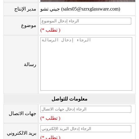
جيني تشو (sales05@szrxglassware.com)
مدير الإنتاج
موضوع
(* تطلب )
رسالة
معلومات للتواصل
جهات الاتصال
(* تطلب )
بريد الالكتروني
(* تطلب )